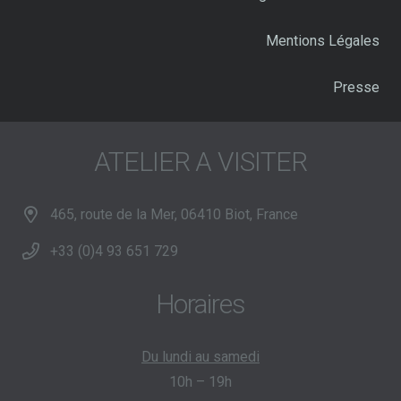
Mentions Légales
Presse
ATELIER A VISITER
465, route de la Mer, 06410 Biot, France
+33 (0)4 93 651 729
Horaires
Du lundi au samedi
10h – 19h