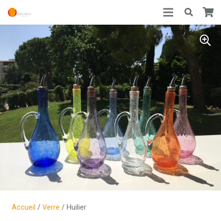
Accueil
/
Verre
/ Huilier